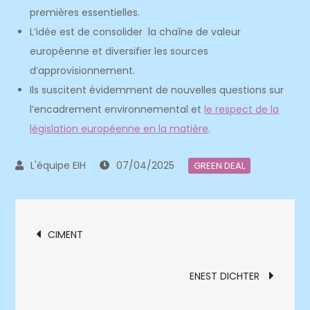
premières essentielles.
L’idée est de consolider la chaîne de valeur
européenne et diversifier les sources
d’approvisionnement.
Ils suscitent évidemment de nouvelles questions sur
l’encadrement environnemental et
le respect de la
législation européenne en la matière
.
07/04/2025
GREEN DEAL
Navigation
CIMENT
de
ENEST DICHTER
l’article