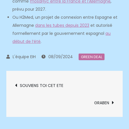
comme
mosaHyc entre la France et l’Allemagne
,
prévu pour 2027.
Ou H2Med, un projet de connexion entre Espagne et
Allemagne
dans les tubes depuis 2023
et autorisé
formellement par le gouvernement espagnol
au
début de l’été
.
08/09/2024
GREEN DEAL
Navigation
SOUVIENS TOI CET ETE
de
GRABEN
l’article