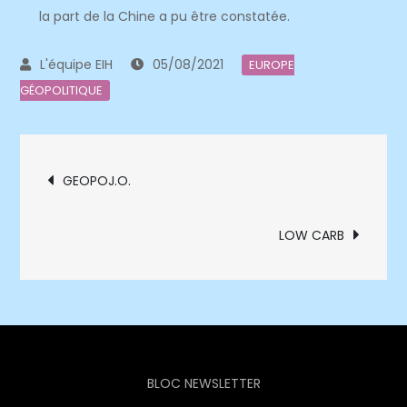
la part de la Chine a pu être constatée.
05/08/2021
EUROPE
GÉOPOLITIQUE
Navigation
GEOPOJ.O.
de
LOW CARB
l’article
BLOC NEWSLETTER