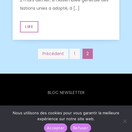
2 mars dernier, si l’Assemblée générale des
Nations unies a adopté, à […]
LIRE
Pagination
Précédent
1
2
des
publications
BLOC NEWSLETTER
Nous utilisons des cookies pour vous garantir la meilleure
expérience sur notre site web.
Europe Info Hebdo © 2023 - Theme Focus Blog by
Creativ
Themes
Accepter
Refuser