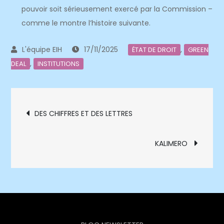
pouvoir soit sérieusement exercé par la Commission –
comme le montre l’histoire suivante.
17/11/2025
,
ÉTAT DE DROIT
GREEN
,
DEAL
INSTITUTIONS
Navigation
DES CHIFFRES ET DES LETTRES
de
KALIMERO
l’article