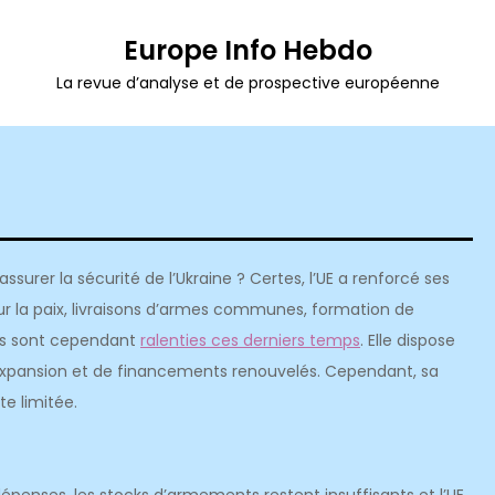
Europe Info Hebdo
La revue d’analyse et de prospective européenne
surer la sécurité de l’Ukraine ? Certes, l’UE a renforcé ses
 pour la paix, livraisons d’armes communes, formation de
les sont cependant
ralenties ces derniers temps
. Elle dispose
 expansion et de financements renouvelés. Cependant, sa
ste limitée.