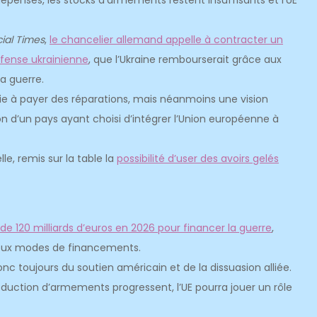
épenses, les stocks d’armements restent insuffisants et l’UE
ial Times
,
le chancelier allemand appelle à contracter un
éfense ukrainienne
, que l’Ukraine rembourserait grâce aux
a guerre.
e à payer des réparations, mais néanmoins une vision
n d’un pays ayant choisi d’intégrer l’Union européenne à
le, remis sur la table la
possibilité d’user des avoirs gelés
de 120 milliards d’euros en 2026 pour financer la guerre
,
deux modes de financements.
nc toujours du soutien américain et de la dissuasion alliée.
roduction d’armements progressent, l’UE pourra jouer un rôle