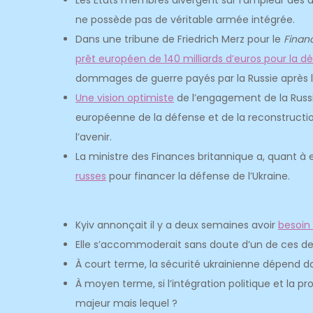
Les États membres divergent sur l’ampleur des d
ne possède pas de véritable armée intégrée.
Dans une tribune de Friedrich Merz pour le
Financ
prêt européen de 140 milliards d’euros pour la d
dommages de guerre payés par la Russie après l
Une vision optimiste
de l’engagement de la Russi
européenne de la défense et de la reconstructio
l’avenir.
La ministre des Finances britannique a, quant à el
russes
pour financer la défense de l’Ukraine.
Kyiv annonçait il y a deux semaines avoir
besoin 
Elle s’accommoderait sans doute d’un de ces 
À court terme, la sécurité ukrainienne dépend do
À moyen terme, si l’intégration politique et la p
majeur mais lequel ?