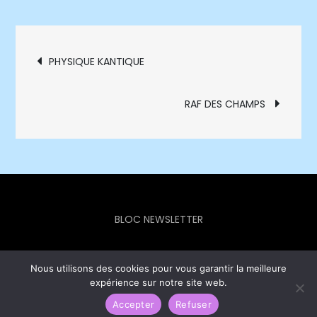
Navigation
PHYSIQUE KANTIQUE
de
RAF DES CHAMPS
l’article
BLOC NEWSLETTER
Nous utilisons des cookies pour vous garantir la meilleure
expérience sur notre site web.
Europe Info Hebdo © 2023 - Theme Focus Blog by
Creativ
Themes
Accepter
Refuser