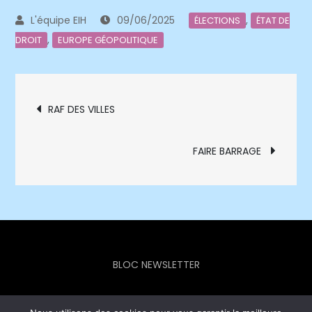
09/06/2025
,
ÉLECTIONS
ÉTAT DE
,
DROIT
EUROPE GÉOPOLITIQUE
Navigation
RAF DES VILLES
de
FAIRE BARRAGE
l’article
BLOC NEWSLETTER