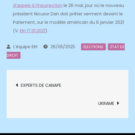
d’appels à l’insurrection
le 26 mai, jour où le nouveau
président Nicusor Dan doit prêter serment devant le
Parlement, sur le modèle américain du 6 janvier 2021
(V.
EIH 17.01.2021
).
26/05/2025
,
ÉLECTIONS
ÉTAT DE
DROIT
Navigation
EXPERTS DE CANAPE
de
UKRAME
l’article