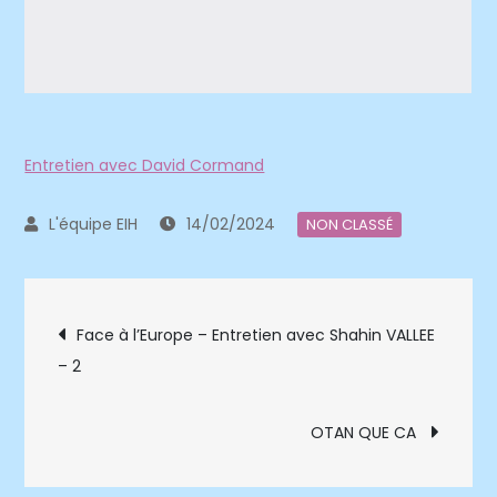
Entretien avec David Cormand
14/02/2024
NON CLASSÉ
Navigation
Face à l’Europe – Entretien avec Shahin VALLEE
– 2
de
l’article
OTAN QUE CA