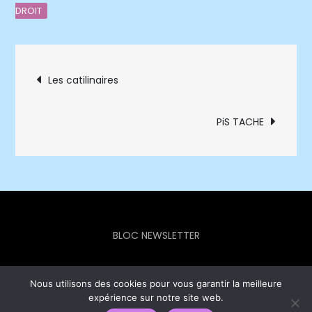
DROIT
Navigation
Les catilinaires
de
PiS TACHE
l’article
BLOC NEWSLETTER
Nous utilisons des cookies pour vous garantir la meilleure
expérience sur notre site web.
Europe Info Hebdo © 2023 - Theme Focus Blog by
Creativ