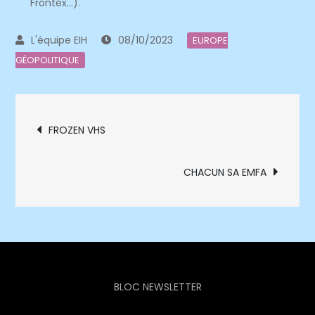
Frontex…).
08/10/2023
EUROPE
GÉOPOLITIQUE
Navigation
FROZEN VHS
de
CHACUN SA EMFA
l’article
BLOC NEWSLETTER