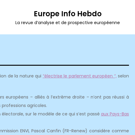
Europe Info Hebdo
La revue d’analyse et de prospective européenne
tion de la nature qui
“électrise le parlement européen “,
selon
rs européens – alliés à l’extrême droite – n’ont pas réussi à
 professions agricoles.
 électorale, sur le modèle de ce qui s’est passé
aux Pays-Bas
ommission ENVI, Pascal Canfin (FR-Renew) considère comme