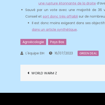
une rupture étonnante de la droite
d’ave
Sauvé par un vote avec une majorité de 36 voi
Conseil et
sort donc très affaibli
sur de nombreu
Il est donc moins exigeant dans ses objectif
dans un article synthétique
.
Agroécologie
Pays Bas
16/07/2023
GREEN DEAL
Navigation
WORLD WARM Z
de
l’article