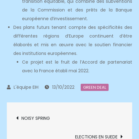
transition équitable, qui combine des subventions
de la Commission et des prêts de la Banque
européenne d’investissement.
Des plans futurs tenant compte des spécificités des
différentes régions d’Europe continuent d’être
élaborés et mis en œuvre avec le soutien financier
des institutions européennes.
Ce projet est le fruit de l’Accord de partenariat
avec la France établi mai 2022.
13/10/2022
GREEN DEAL
Navigation
NOISY SPRING
de
ELECTIONS EN SUEDE