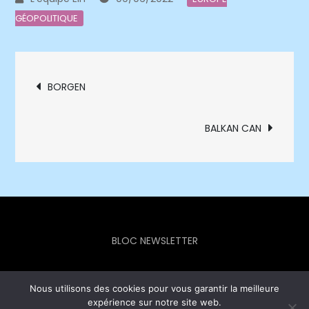
GÉOPOLITIQUE
Navigation
BORGEN
de
BALKAN CAN
l’article
BLOC NEWSLETTER
Nous utilisons des cookies pour vous garantir la meilleure
expérience sur notre site web.
Europe Info Hebdo © 2023 - Theme Focus Blog by
Creativ