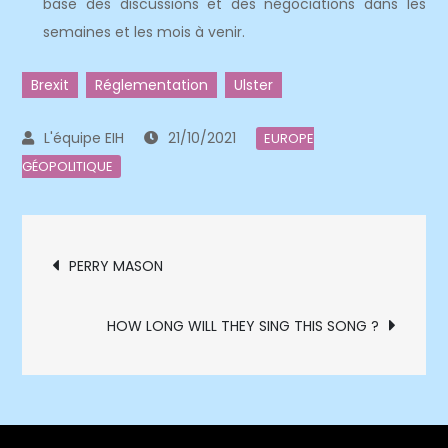
base des discussions et des négociations dans les
semaines et les mois à venir.
Brexit
Réglementation
Ulster
21/10/2021
EUROPE
GÉOPOLITIQUE
Navigation
PERRY MASON
de
HOW LONG WILL THEY SING THIS SONG ?
l’article