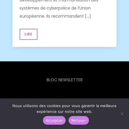
développement et l’harmonisation des
systèmes de cyberpolice de l’Union
européenne. Ils recommandent […]
LIRE
BLOC NEWSLETTER
Nous utilisons des cookies pour vous garantir la meilleure
Europe Info Hebdo © 2023 - Theme Focus Blog by
Creativ
expérience sur notre site web.
Themes
Accepter
Refuser