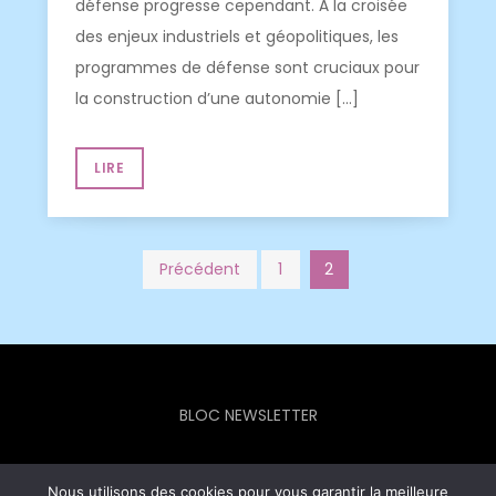
défense progresse cependant. À la croisée
des enjeux industriels et géopolitiques, les
programmes de défense sont cruciaux pour
la construction d’une autonomie […]
LIRE
Pagination
Précédent
1
2
des
publications
BLOC NEWSLETTER
Nous utilisons des cookies pour vous garantir la meilleure