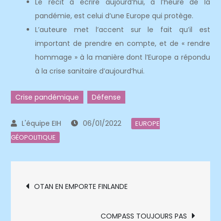
Le récit à écrire aujourd’hui, à l’heure de la
pandémie, est celui d’une Europe qui protège.
L’auteure met l’accent sur le fait qu’il est
important de prendre en compte, et de « rendre
hommage » à la manière dont l’Europe a répondu
à la crise sanitaire d’aujourd’hui.
Crise pandémique
Défense
06/01/2022
EUROPE
GÉOPOLITIQUE
Navigation
OTAN EN EMPORTE FINLANDE
de
COMPASS TOUJOURS PAS