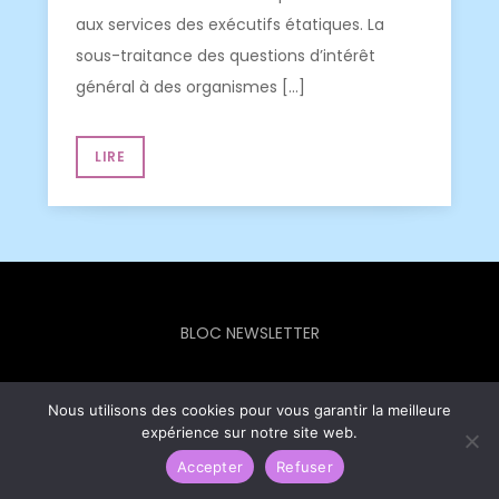
aux services des exécutifs étatiques. La
sous-traitance des questions d’intérêt
général à des organismes […]
LIRE
BLOC NEWSLETTER
Nous utilisons des cookies pour vous garantir la meilleure
expérience sur notre site web.
Europe Info Hebdo © 2023 - Theme Focus Blog by
Creativ
Themes
Accepter
Refuser