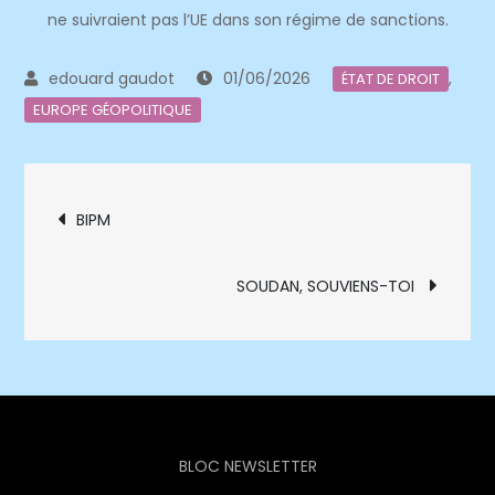
ne suivraient pas l’UE dans son régime de sanctions.
01/06/2026
,
ÉTAT DE DROIT
EUROPE GÉOPOLITIQUE
Navigation
BIPM
de
SOUDAN, SOUVIENS-TOI
l’article
BLOC NEWSLETTER