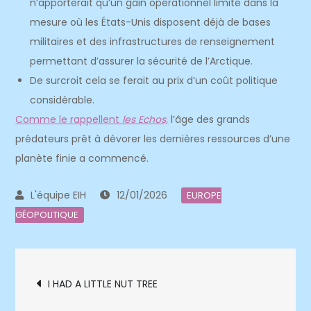
n’apporterait qu’un gain opérationnel limité dans la
mesure où les États-Unis disposent déjà de bases
militaires et des infrastructures de renseignement
permettant d’assurer la sécurité de l’Arctique.
De surcroit cela se ferait au prix d’un coût politique
considérable.
Comme le rappellent
les Echos,
l’âge des grands
prédateurs prêt à dévorer les dernières ressources d’une
planète finie a commencé.
12/01/2026
EUROPE
GÉOPOLITIQUE
Navigation
I HAD A LITTLE NUT TREE