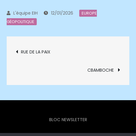
12/01/2026
EUROPE
GÉOPOLITIQUE
Navigation
RUE DE LA PAIX
de
CBAMBOCHE
l’article
BLOC NEWSLETTER