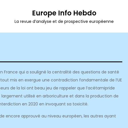
Europe Info Hebdo
La revue d’analyse et de prospective européenne
en France qui a souligné la centralité des questions de santé
urtout mis en exergue une contradiction fondamentale de l’UE
eurs de la loi ont beau jeu de rappeler que l’acétamipride
 largement utilisé en arboriculture et dans la production de
nterdiction en 2020 en invoquant sa toxicité.
noïde encore approuvé au niveau européen, les autres ayant