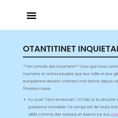
Skip
to
content
OTANTITINET INQUIET
“T’en connais des Lituaniens?” Ceux que nous connais
roumains et autres peuples que leur taille et leur
européenne doivent vraiment mal dormir depuis vend
l’invasion russe.
Il y avait “l’ami américain”, l’OTAN, et la sécuri
puissance mondiale. Ce temps est de toute évide
alliés comme des vassaux et exerce sur eux
une