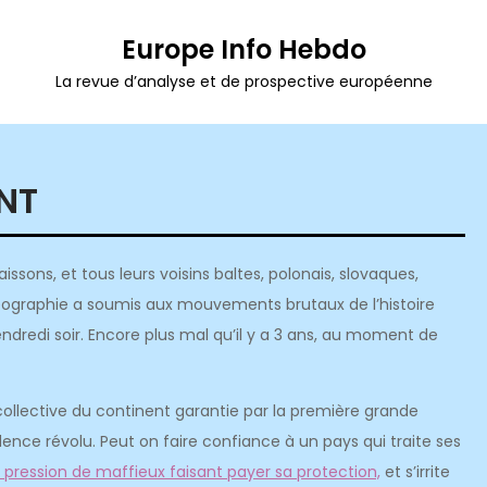
Europe Info Hebdo
La revue d’analyse et de prospective européenne
ANT
sons, et tous leurs voisins baltes, polonais, slovaques,
 géographie a soumis aux mouvements brutaux de l’histoire
redi soir. Encore plus mal qu’il y a 3 ans, au moment de
té collective du continent garantie par la première grande
nce révolu. Peut on faire confiance à un pays qui traite ses
 pression de maffieux faisant payer sa protection,
et s’irrite