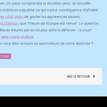
en. On peut comprendre la situation ainsi : la nouvelle
e intérieure populiste ce qui a pour conséquence d’affaiblir
ves côté Union
de garder les apparences sauves.
s l’Opinion
que “l’heure de l’Europe est venue”. La question
liards d’euros par an en plus dans la défense – à court
,
selon cette analyse
.
lons nous être acteurs ou spectateurs de notre destinée ?
ITIQUE
AIG LE RETOUR