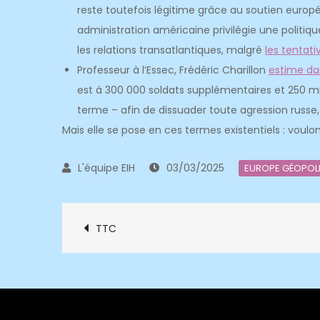
reste toutefois légitime grâce au soutien europé
administration américaine privilégie une politiqu
les relations transatlantiques, malgré
les tentati
Professeur à l’Essec, Frédéric Charillon
estime dan
est à 300 000 soldats supplémentaires et 250 mil
terme – afin de dissuader toute agression russe
Mais elle se pose en ces termes existentiels : vou
03/03/2025
EUROPE GÉOPOL
Navigation
TTC
de
l’article