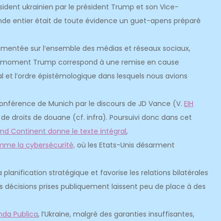
sident ukrainien par le président Trump et son Vice-
nde entier était de toute évidence un guet-apens préparé
tée sur l’ensemble des médias et réseaux sociaux,
: le moment Trump correspond à une remise en cause
éral et l’ordre épistémologique dans lesquels nous avions
nférence de Munich par le discours de JD Vance (V.
EIH
le de droits de douane (cf. infra). Poursuivi donc dans cet
and Continent donne le texte intégral
,
me la cybersécurité,
où les Etats-Unis désarment
planification stratégique et favorise les relations bilatérales
es décisions prises publiquement laissent peu de place à des
da Publica
, l’Ukraine, malgré des garanties insuffisantes,