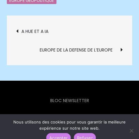
EUROPE GÉOPOLITIQUE
Navigation
A HUE ET A IA
de
EUROPE DE LA DEFENSE DE L’EUROPE
l’article
BLOC NEWSLETTER
Nous utilisons des cookies pour vous garantir la meilleure
expérience sur notre site web.
Europe Info Hebdo © 2023 - Theme Focus Blog by
Creativ
Themes
Accepter
Refuser