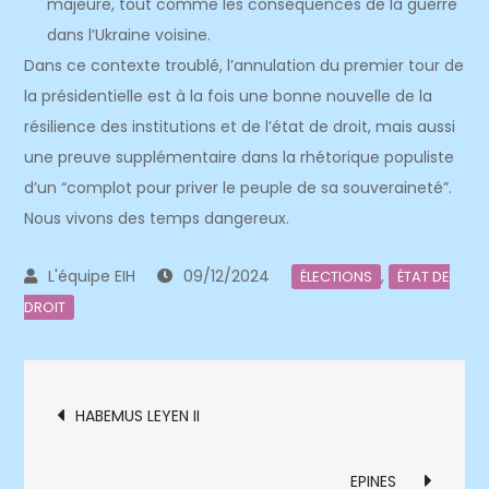
majeure, tout comme les conséquences de la guerre
dans l’Ukraine voisine.
Dans ce contexte troublé, l’annulation du premier tour de
la présidentielle est à la fois une bonne nouvelle de la
résilience des institutions et de l’état de droit, mais aussi
une preuve supplémentaire dans la rhétorique populiste
d’un “complot pour priver le peuple de sa souveraineté”.
Nous vivons des temps dangereux.
09/12/2024
,
ÉLECTIONS
ÉTAT DE
DROIT
Navigation
HABEMUS LEYEN II
de
EPINES