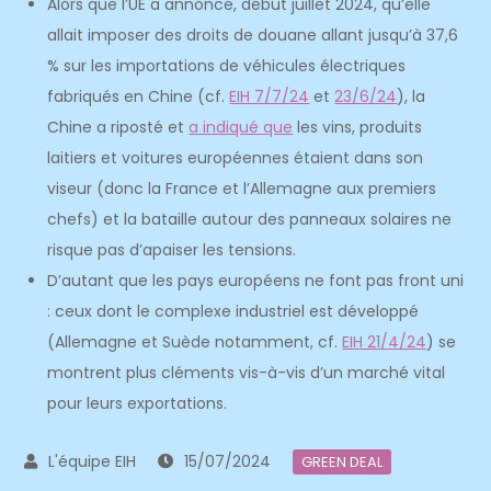
Alors que l’UE a annoncé, début juillet 2024, qu’elle
allait imposer des droits de douane allant jusqu’à 37,6
% sur les importations de véhicules électriques
fabriqués en Chine (cf.
EIH 7/7/24
et
23/6/24
), la
Chine a riposté et
a indiqué que
les vins, produits
laitiers et voitures européennes étaient dans son
viseur (donc la France et l’Allemagne aux premiers
chefs) et la bataille autour des panneaux solaires ne
risque pas d’apaiser les tensions.
D’autant que les pays européens ne font pas front uni
: ceux dont le complexe industriel est développé
(Allemagne et Suède notamment, cf.
EIH 21/4/24
) se
montrent plus cléments vis-à-vis d’un marché vital
pour leurs exportations.
15/07/2024
GREEN DEAL