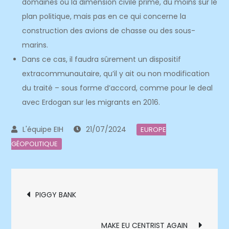
domaines où la dimension civile prime, du moins sur le
plan politique, mais pas en ce qui concerne la
construction des avions de chasse ou des sous-
marins.
Dans ce cas, il faudra sûrement un dispositif
extracommunautaire, qu’il y ait ou non modification
du traité – sous forme d’accord, comme pour le deal
avec Erdogan sur les migrants en 2016.
21/07/2024
EUROPE
GÉOPOLITIQUE
Navigation
PIGGY BANK
de
MAKE EU CENTRIST AGAIN