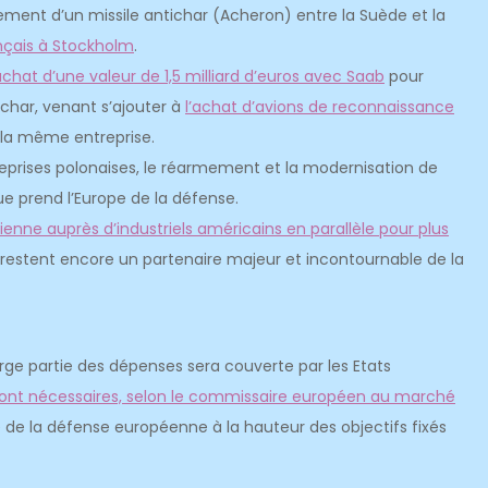
ement d’un missile antichar (Acheron) entre la Suède et la
ançais à Stockholm
.
chat d’une valeur de 1,5 milliard d’euros avec Saab
pour
char, venant s’ajouter à
l’achat d’avions de reconnaissance
la même entreprise.
reprises polonaises, le réarmement et la modernisation de
que prend l’Europe de la défense.
nne auprès d’industriels américains en parallèle pour plus
restent encore un partenaire majeur et incontournable de la
e partie des dépenses sera couverte par les Etats
seront nécessaires, selon le commissaire européen au marché
ie de la défense européenne à la hauteur des objectifs fixés