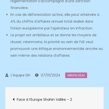
réglementation s’accompagne d’une sanction
financière.
En cas de déforestation active, elle peut atteindre à
4% du chiffre d’affaires annuel total réalisé dans
l’Union européenne par l’opérateur en infraction.
Le projet est ambitieux et se donne les moyens de
réussir, néanmoins, la priorité au sein de l’UE veut
promouvoir une éthique environnementale ancrée au
sein même des relations d’affaires.
07/01/2024
GREEN DEAL
Navigation
Face à l’Europe Shahin Vallée – 2