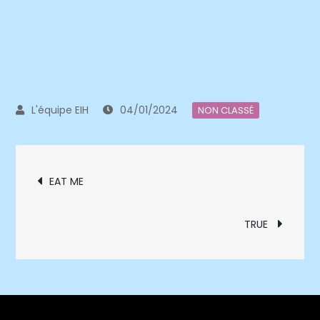
04/01/2024
NON CLASSÉ
Navigation
EAT ME
de
TRUE
l’article