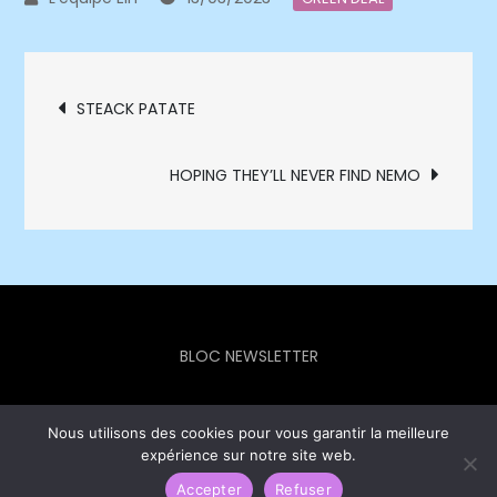
Navigation
STEACK PATATE
de
HOPING THEY’LL NEVER FIND NEMO
l’article
BLOC NEWSLETTER
Nous utilisons des cookies pour vous garantir la meilleure
expérience sur notre site web.
Europe Info Hebdo © 2023 - Theme Focus Blog by
Creativ
Themes
Accepter
Refuser