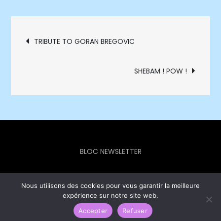
Navigation
TRIBUTE TO GORAN BREGOVIC
de
SHEBAM ! POW !
l’article
BLOC NEWSLETTER
Nous utilisons des cookies pour vous garantir la meilleure
expérience sur notre site web.
Europe Info Hebdo © 2023 - Theme Focus Blog by
Creativ
Themes
Accepter
Refuser