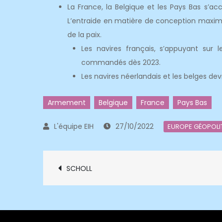
La France, la Belgique et les Pays Bas s’ac
L’entraide en matière de conception maxim
de la paix.
Les navires français, s’appuyant sur 
commandés dès 2023.
Les navires néerlandais et les belges dev
Armement
Belgique
France
Pays Bas
27/10/2022
EUROPE GÉOPOLI
Navigation
SCHOLL
de