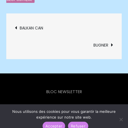
Navigation
BALKAN CAN
de
BUGNER
l’article
BLOC NEWSLETTER
Nous utilisons des cookies pour vous garantir la meilleure
expérience sur notre site web.
Europe Info Hebdo © 2023 - Theme Focus Blog by
Creativ
Themes
Accepter
Refuser