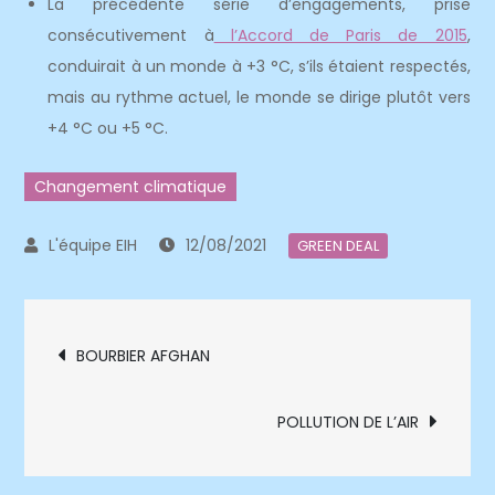
La précédente série d’engagements, prise
consécutivement à
l’Accord de Paris de 2015
,
conduirait à un monde à +3 °C, s’ils étaient respectés,
mais au rythme actuel, le monde se dirige plutôt vers
+4 °C ou +5 °C.
Changement climatique
12/08/2021
GREEN DEAL
Navigation
BOURBIER AFGHAN
de
POLLUTION DE L’AIR
l’article