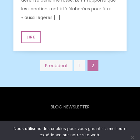
les sanctions ont été élaborées pour être
« aussi légères […]
LIRE
Pagination
Précédent
1
2
des
publications
BLOC NEWSLETTER
Nous utilisons des cookies pour vous garantir la meilleure
expérience sur notre site web.
Europe Info Hebdo © 2023 - Theme Focus Blog by
Creativ