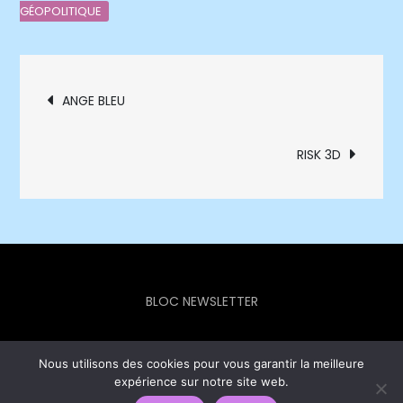
GÉOPOLITIQUE
Navigation
ANGE BLEU
de
RISK 3D
l’article
BLOC NEWSLETTER
Nous utilisons des cookies pour vous garantir la meilleure
expérience sur notre site web.
Europe Info Hebdo © 2023 - Theme Focus Blog by
Creativ