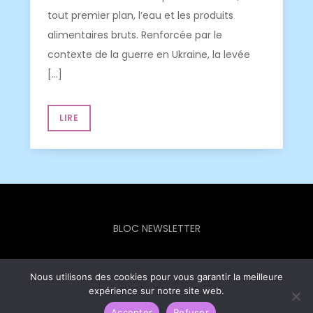
tout premier plan, l’eau et les produits
alimentaires bruts. Renforcée par le
contexte de la guerre en Ukraine, la levée
[…]
LIRE
BLOC NEWSLETTER
Nous utilisons des cookies pour vous garantir la meilleure
expérience sur notre site web.
Europe Info Hebdo © 2023 - Theme Focus Blog by
Creativ
Accepter
Refuser