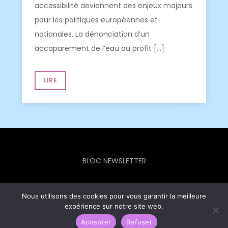
accessibilité deviennent des enjeux majeurs
pour les politiques européennes et
nationales. La dénonciation d’un
accaparement de l’eau au profit […]
LIRE
BLOC NEWSLETTER
Nous utilisons des cookies pour vous garantir la meilleure
expérience sur notre site web.
Europe Info Hebdo © 2023 - Theme Focus Blog by
Creativ
Themes
Accepter
Refuser