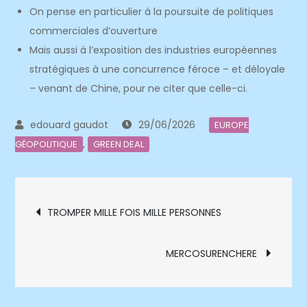
On pense en particulier à la poursuite de politiques
commerciales d’ouverture
Mais aussi à l’exposition des industries européennes
stratégiques à une concurrence féroce – et déloyale
– venant de Chine, pour ne citer que celle-ci.
29/06/2026
EUROPE
,
GÉOPOLITIQUE
GREEN DEAL
Navigation
TROMPER MILLE FOIS MILLE PERSONNES
de
MERCOSURENCHERE
l’article