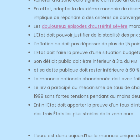
Adhérer à la zone euro signifie constitue un acte
En effet, adopter la deuxième monnaie de rése
implique de répondre à des critères de converg
Les
douloureux épisodes d’austérité sévère
marqu
L’Etat doit pouvoir justifier de la
stabilité des prix
l’inflation ne doit pas dépasser de plus de 1,5 p
L’Etat doit faire la preuve d’une
situation budgét
Son déficit public doit être inférieur à 3 % du PIB
et sa dette publique doit rester inférieure à 60 %
La monnaie nationale abandonnée doit avoir fait
Le lev a participé au mécanisme de taux de c
1999 sans fortes tensions pendant au moins deu
Enfin l’Etat doit apporter la preuve d’un taux d’
des trois États les plus stables de la zone euro.
L’euro est donc aujourd’hui la monnaie unique d