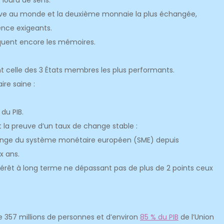
 lourd de sens.
rve au monde et la deuxième monnaie la plus échangée,
ence exigeants.
ent encore les mémoires.
:
oint celle des 3 États membres les plus performants.
aire
saine :
 du PIB.
 la preuve d’un taux de change stable :
hange du système monétaire européen (SME) depuis
x ans.
intérêt à long terme ne dépassant pas de plus de 2 points ceux
e 357 millions de personnes et d’environ
85 % du PIB
de l’Union