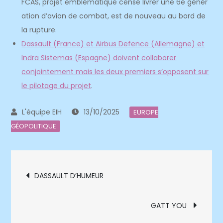
FCAS, projet emblématique censé livrer une 6e génér
ation d’avion de combat, est de nouveau au bord de
la rupture.
Dassault (France) et Airbus Defence (Allemagne) et
Indra Sistemas (Espagne) doivent collaborer
conjointement mais les deux premiers s’opposent sur
le pilotage du projet
.
13/10/2025
EUROPE
GÉOPOLITIQUE
Navigation
DASSAULT D’HUMEUR
de
GATT YOU