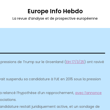
Europe Info Hebdo
La revue d’analyse et de prospective européenne
pressions de Trump sur le Groenland (
EIH 17/3/25
) ont ravivé
avait suspendu sa candidature à l’UE en 2015 sous la pression
4 a relancé l’hypothèse d’un rapprochement,
avec l’annonce
gociations.
didature restait juridiquement active, et un sondage de