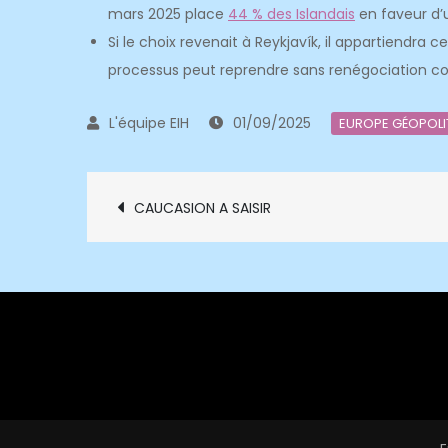
mars 2025 place
44 % des Islandais
en faveur d’
Si le choix revenait à Reykjavík, il appartiendra
processus peut reprendre sans renégociation c
01/09/2025
EUROPE GÉOPOLI
Navigation
CAUCASION A SAISIR
de
l’article