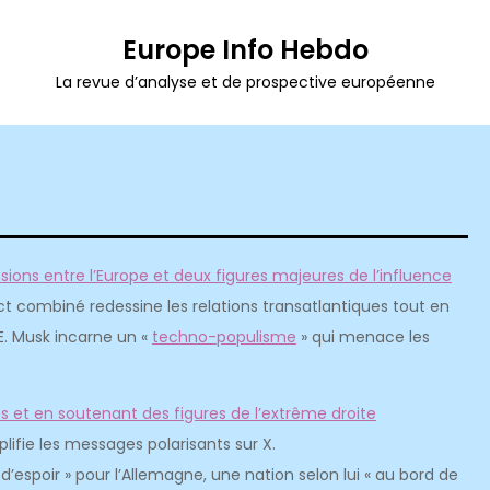
Europe Info Hebdo
La revue d’analyse et de prospective européenne
sions entre l’Europe et deux figures majeures de l’influence
ct combiné redessine les relations transatlantiques tout en
 E. Musk incarne un «
techno-populisme
» qui menace les
es et en soutenant des figures de l’extrême droite
mplifie les messages polarisants sur X.
r d’espoir » pour l’Allemagne, une nation selon lui « au bord de