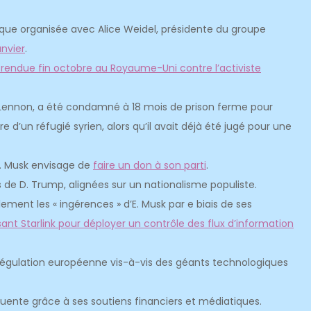
lique organisée avec Alice Weidel, présidente du groupe
anvier
.
e rendue fin octobre au Royaume-Uni contre l’activiste
-Lennon, a été condamné à 18 mois de prison ferme pour
 d’un réfugié syrien, alors qu’il avait déjà été jugé pour une
E. Musk envisage de
faire un don à son parti
.
 de D. Trump, alignées sur un nationalisme populiste.
ent les « ingérences » d’E. Musk par e biais de ses
nt Starlink pour déployer un contrôle des flux d’information
a régulation européenne vis-à-vis des géants technologiques
uente grâce à ses soutiens financiers et médiatiques.