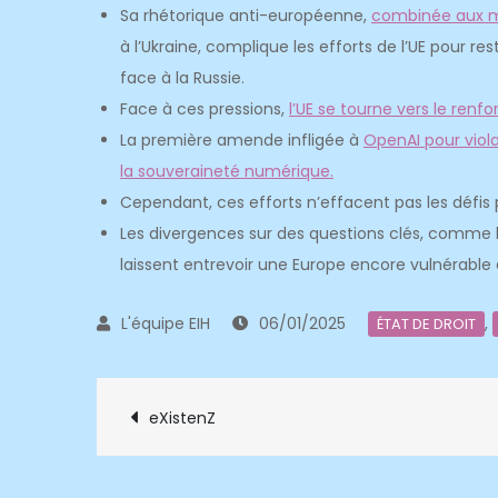
Sa rhétorique anti-européenne,
combinée aux m
à l’Ukraine, complique les efforts de l’UE pour re
face à la Russie.
Face à ces pressions,
l’UE se tourne vers le ren
La première amende infligée à
OpenAI pour viol
la souveraineté numérique.
Cependant, ces efforts n’effacent pas les défis 
Les divergences sur des questions clés, comme 
laissent entrevoir une Europe encore vulnérable 
06/01/2025
,
ÉTAT DE DROIT
Navigation
eXistenZ
de