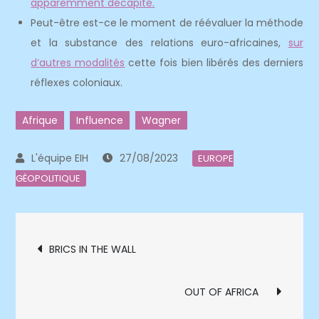
apparemment décapité.
Peut-être est-ce le moment de réévaluer la méthode
et la substance des relations euro-africaines,
sur
d’autres modalités
cette fois bien libérés des derniers
réflexes coloniaux.
Afrique
Influence
Wagner
27/08/2023
EUROPE
GÉOPOLITIQUE
Navigation
BRICS IN THE WALL
de
OUT OF AFRICA