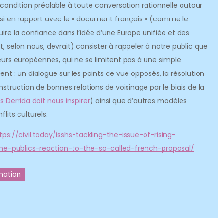
 condition préalable à toute conversation rationnelle autour
ussi en rapport avec le « document français » (comme le
e la confiance dans l’idée d’une Europe unifiée et des
, selon nous, devrait) consister à rappeler à notre public que
urs européennes, qui ne se limitent pas à une simple
t : un dialogue sur les points de vue opposés, la résolution
nstruction de bonnes relations de voisinage par le biais de la
 Derrida doit nous inspirer
) ainsi que d’autres modèles
lits culturels.
tps://civil.today/isshs-tackling-the-issue-of-rising-
the-publics-reaction-to-the-so-called-french-proposal/
mation