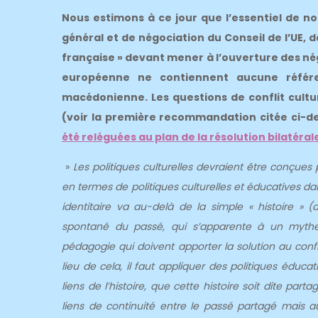
Nous estimons à ce jour que l’essentiel de 
général et de négociation du Conseil de l’UE, 
française » devant mener à l’ouverture des né
européenne ne contiennent aucune référence
macédonienne. Les questions de conflit cult
(voir la première recommandation citée ci-des
été reléguées au plan de la résolution bilatérale
»
Les politiques culturelles devraient être conçues po
en termes de politiques culturelles et éducatives dans t
identitaire va au-delà de la simple « histoire » (da
spontané du passé, qui s’apparente à un mythe).
pédagogie qui doivent apporter la solution au confl
lieu de cela, il faut appliquer des politiques éducat
liens de l’histoire, que cette histoire soit dite par
liens de continuité entre le passé partagé mais au