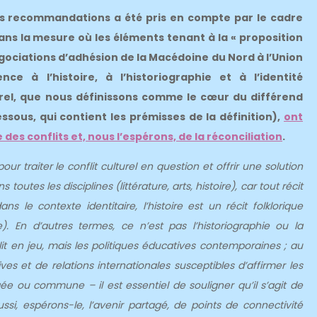
nos recommandations a été pris en compte par le cadre
dans la mesure où les éléments tenant à la « proposition
gociations d’adhésion de la Macédoine du Nord à l’Union
 à l’histoire, à l’historiographie et à l’identité
urel, que nous définissons comme le cœur du différend
sous, qui contient les prémisses de la définition),
ont
 des conflits et, nous l’espérons, de la réconciliation
.
ur traiter le conflit culturel en question et offrir une solution
outes les disciplines (littérature, arts, histoire), car tout récit
ns le contexte identitaire, l’histoire est un récit folklorique
 En d’autres termes, ce n’est pas l’historiographie ou la
it en jeu, mais les politiques éducatives contemporaines ; au
ives et de relations internationales susceptibles d’affirmer les
tagée ou commune – il est essentiel de souligner qu’il s’agit de
ssi, espérons-le, l’avenir partagé, de points de connectivité