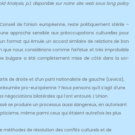
old Analysis, p.1, disponible sur notre site web sous long policy
Conseil de l’Union européenne, reste politiquement stérile –
 une approche sensible aux préoccupations culturelles pour
 un format qui émule un accord similaire de relations de bon
on que nous considérions comme farfelue et très improbable
blée bulgare a été complètement mise de côté dans la soi-
tis de droite et d’un parti nationaliste de gauche (Levica),
e présumée pro-européenne ? Nous pensons qu’il s’agit d’une
es négociations bilatérales qui l’ont entouré. L’Union
issé se produire un processus aussi dangereux, en autorisant
epticisme, même parmi ceux qui étaient autrefois les plus
de méthodes de résolution des conflits culturels et de