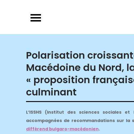
Skip
to
content
Polarisation croissan
Macédoine du Nord, la
« proposition françai
culminant
L’ISSHS (Institut des sciences sociales e
accompagnées de recommandations sur la sor
différend bulgaro-macédonien
.