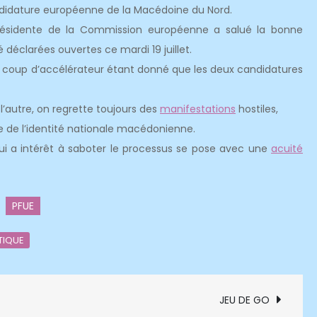
candidature européenne de la Macédoine du Nord.
résidente de la Commission européenne a salué la bonne
é déclarées ouvertes ce mardi 19 juillet.
n coup d’accélérateur étant donné que les deux candidatures
e l’autre, on regrette toujours des
manifestations
hostiles,
e de l’identité nationale macédonienne.
qui a intérêt à saboter le processus se pose avec une
acuité
PFUE
TIQUE
JEU DE GO