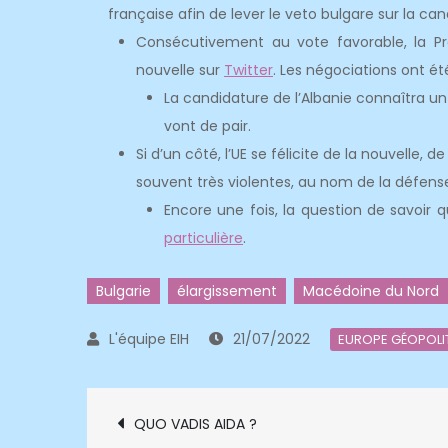
française afin de lever le veto bulgare sur la 
Consécutivement au vote favorable, la P
nouvelle sur
Twitter
. Les négociations ont ét
La candidature de l’Albanie connaîtra u
vont de pair.
Si d’un côté, l’UE se félicite de la nouvelle, d
souvent très violentes, au nom de la défens
Encore une fois, la question de savoir 
particulière
.
Bulgarie
élargissement
Macédoine du Nord
21/07/2022
EUROPE GÉOPOLI
Navigation
QUO VADIS AIDA ?