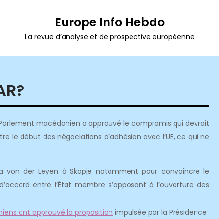
Europe Info Hebdo
La revue d’analyse et de prospective européenne
AR?
 le Parlement macédonien a approuvé le compromis qui devrait
ttre le début des négociations d’adhésion avec l’UE, ce qui ne
ula von der Leyen à Skopje notamment pour convaincre le
d’accord entre l’État membre s’opposant à l’ouverture des
iens ont approuvé la proposition
impulsée par la Présidence