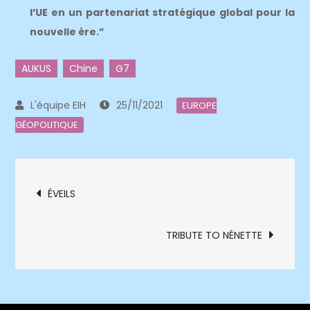
l’UE en un partenariat stratégique global pour la
nouvelle ère.”
AUKUS
Chine
G7
25/11/2021
EUROPE
GÉOPOLITIQUE
Navigation
ÉVEILS
de
TRIBUTE TO NÉNETTE
l’article